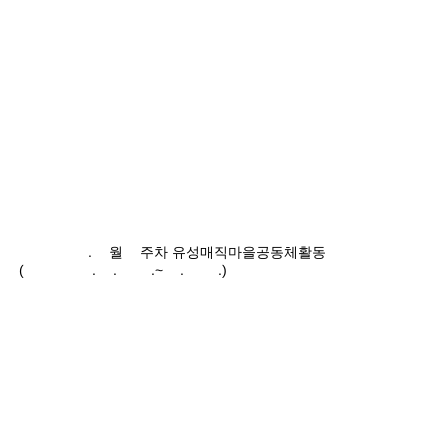
2024.9월4주차 유성매직마을공동체활동
(2024.9.23.~9.29.)