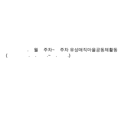
2024.9월2주차~3주차 유성매직마을공동체활동
(2024.9.09.~9.22.)