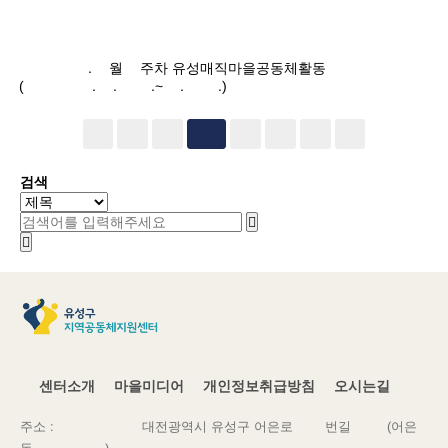
2024.9월1주차 유성매직마을공동체활동
(2024.9.02.~9.08.)
1
2
4
5
6
3
검색
센터소개
마을미디어
개인정보취급방침
오시는길
주소 : 34139 대전광역시 유성구 어은로51번길 41(어은