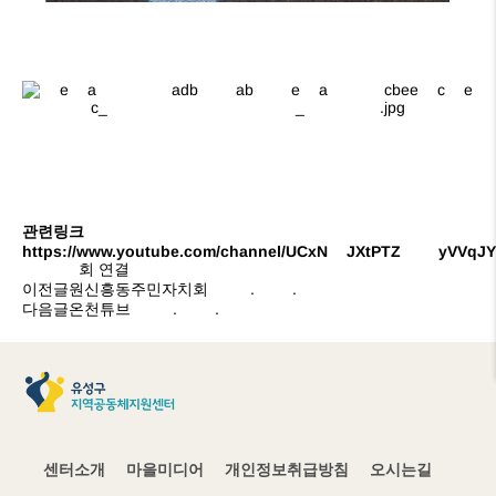
관련링크
https://www.youtube.com/channel/UCxN1JXtPTZ41yVVq
135회 연결
이전글
원신흥동주민자치회
21.03.24
다음글
온천튜브
21.03.24
센터소개
마을미디어
개인정보취급방침
오시는길